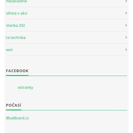
Nezařazené
silnice v akci
stavba 292
ta technika
wot
FACEBOOK
estranky
POČASÍ
BlueBoard.cz