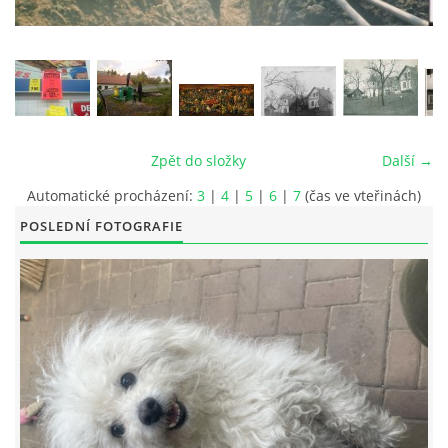
© 2026 eStránky.cz
|
RSS
|
Tisk
|
Aktualizováno: 26. 6. 2026
|
Nahoru ↑
Zpět do složky
Další →
Automatické procházení:
3
|
4
|
5
|
6
|
7
(čas ve vteřinách)
POSLEDNÍ FOTOGRAFIE