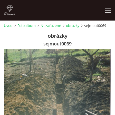
Úvod
Fotoalbum
Nezařazené
obrázky
sejmout0069
FOTOALBUM
obrázky
sejmout0069
Pepouch
+420605716650
pepouch@seznam.cz