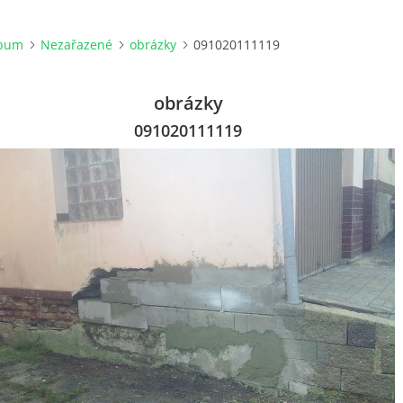
lbum
Nezařazené
obrázky
091020111119
obrázky
091020111119