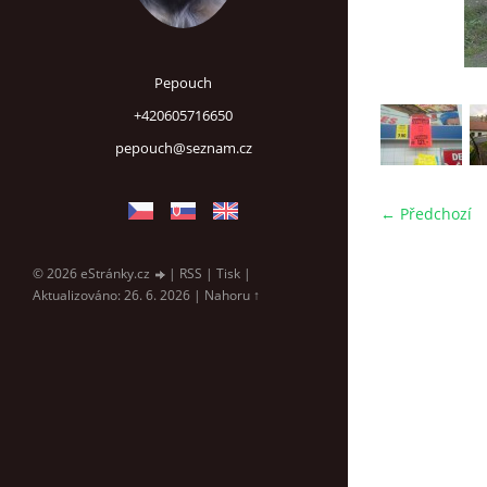
Pepouch
+420605716650
pepouch@seznam.cz
← Předchozí
© 2026 eStránky.cz
|
RSS
|
Tisk
|
Aktualizováno: 26. 6. 2026
|
Nahoru ↑