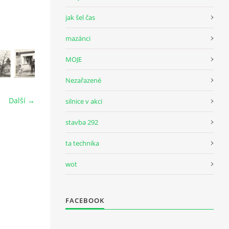
jak šel čas
mazánci
MOJE
Nezařazené
Další →
silnice v akci
stavba 292
ta technika
wot
FACEBOOK