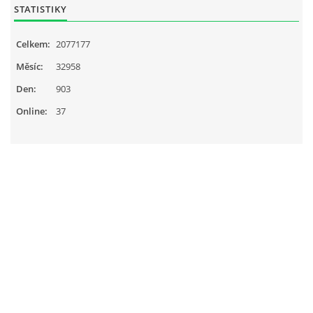
STATISTIKY
Celkem:
2077177
Měsíc:
32958
Den:
903
Online:
37