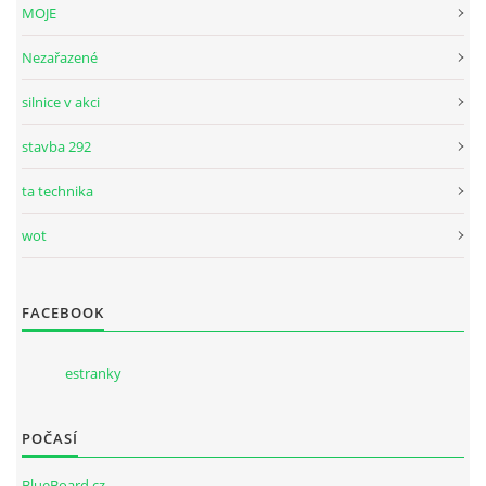
MOJE
Nezařazené
silnice v akci
stavba 292
ta technika
wot
FACEBOOK
estranky
POČASÍ
BlueBoard.cz