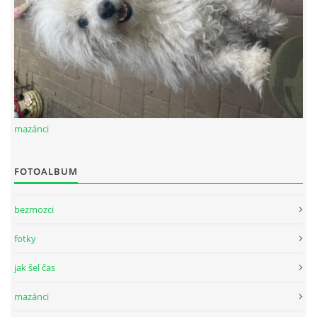
mazánci
FOTOALBUM
bezmozci
fotky
jak šel čas
mazánci