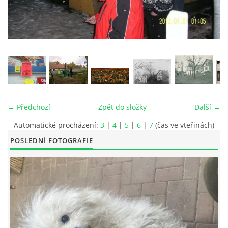
© 2026 eStránky.cz
|
RSS
|
Tisk
|
Aktualizováno: 26. 6. 2026
|
Nahoru ↑
← Předchozí
Zpět do složky
Další →
Automatické procházení:
3
|
4
|
5
|
6
|
7
(čas ve vteřinách)
POSLEDNÍ FOTOGRAFIE