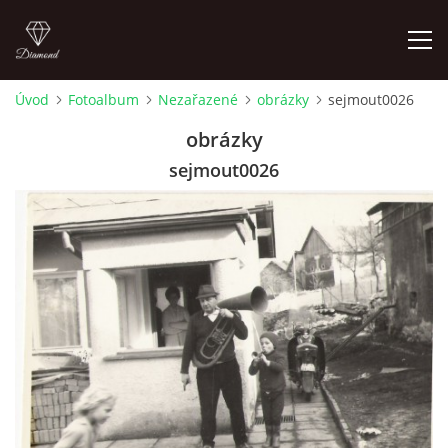
Úvod
Fotoalbum
Nezařazené
obrázky
sejmout0026
FOTOALBUM
obrázky
sejmout0026
Pepouch
+420605716650
pepouch@seznam.cz