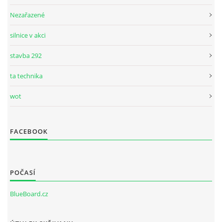
Nezařazené
silnice v akci
stavba 292
ta technika
wot
FACEBOOK
POČASÍ
BlueBoard.cz