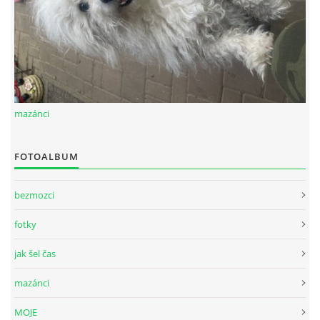
mazánci
FOTOALBUM
bezmozci
fotky
jak šel čas
mazánci
MOJE