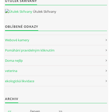
ÚTULEK SKŘIVANY
Útulek Skřivany
OBLÍBENÉ ODKAZY
Webové kamery
Pomáhání pravidelným kliknutím
Doma nejlíp
veterina
ekologická likvidace
ARCHIV
<<
červen
>>