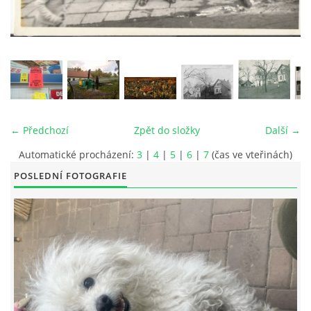
© 2026 eStránky.cz
|
RSS
|
Tisk
|
Aktualizováno: 26. 6. 2026
|
Nahoru ↑
← Předchozí
Zpět do složky
Další →
Automatické procházení:
3
|
4
|
5
|
6
|
7
(čas ve vteřinách)
POSLEDNÍ FOTOGRAFIE