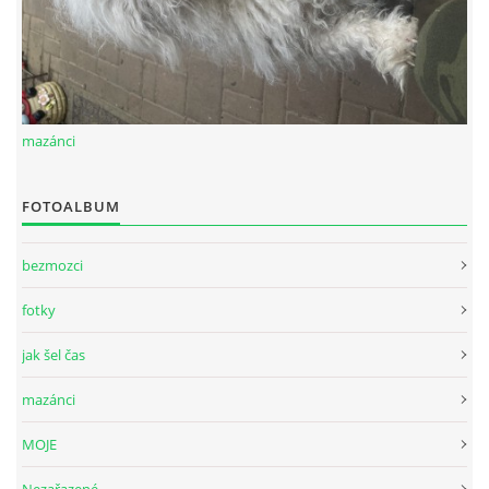
mazánci
FOTOALBUM
bezmozci
fotky
jak šel čas
mazánci
MOJE
Nezařazené