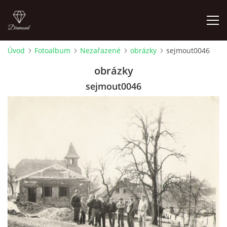
Úvod
Fotoalbum
Nezařazené
obrázky
sejmout0046
FOTOALBUM
obrázky
sejmout0046
Pepouch
+420605716650
pepouch@seznam.cz