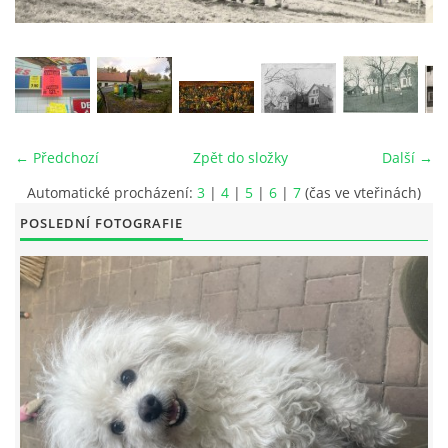
© 2026 eStránky.cz
|
RSS
|
Tisk
|
Aktualizováno: 26. 6. 2026
|
Nahoru ↑
← Předchozí
Zpět do složky
Další →
Automatické procházení:
3
|
4
|
5
|
6
|
7
(čas ve vteřinách)
POSLEDNÍ FOTOGRAFIE