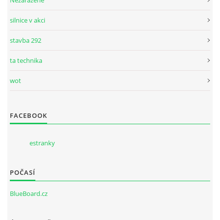
silnice v akci
stavba 292
ta technika
wot
FACEBOOK
estranky
POČASÍ
BlueBoard.cz