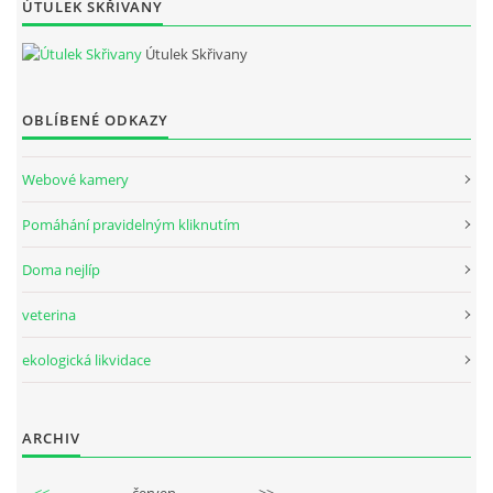
ÚTULEK SKŘIVANY
Útulek Skřivany
OBLÍBENÉ ODKAZY
Webové kamery
Pomáhání pravidelným kliknutím
Doma nejlíp
veterina
ekologická likvidace
ARCHIV
<<
červen
>>