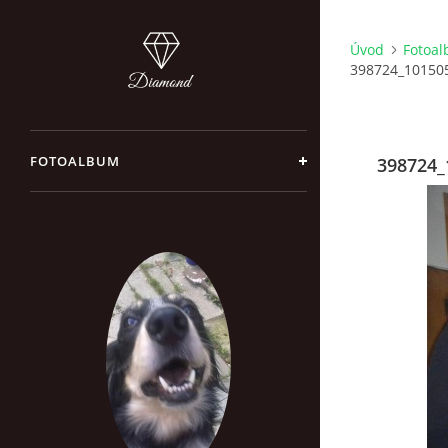
Úvod
Fotoa
398724_10150
FOTOALBUM
398724_