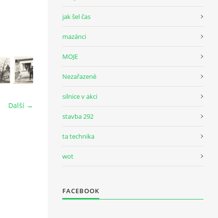
jak šel čas
mazánci
MOJE
Nezařazené
silnice v akci
Další →
stavba 292
ta technika
wot
FACEBOOK