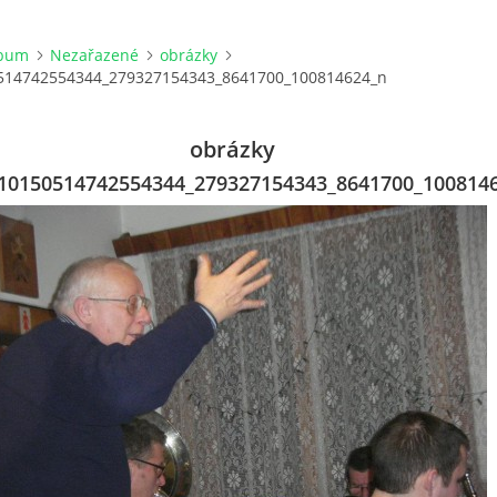
lbum
Nezařazené
obrázky
514742554344_279327154343_8641700_100814624_n
obrázky
10150514742554344_279327154343_8641700_100814