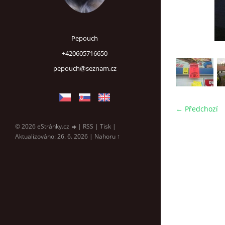
Pepouch
+420605716650
pepouch@seznam.cz
← Předchozí
© 2026 eStránky.cz
|
RSS
|
Tisk
|
Aktualizováno: 26. 6. 2026
|
Nahoru ↑