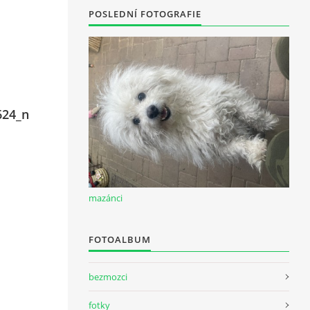
POSLEDNÍ FOTOGRAFIE
624_n
mazánci
FOTOALBUM
bezmozci
fotky