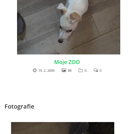
© 2026 eStránky.cz
|
RSS
|
Tisk
|
Aktualizováno: 26. 6. 2026
|
Nahoru ↑
Moje ZOO
19. 2. 2009
88
0
0
Fotografie