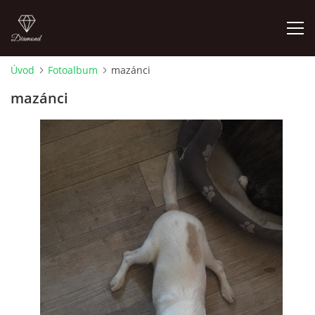
Úvod
Fotoalbum
mazánci
FOTOALBUM
mazánci
Pepouch
+420605716650
pepouch@seznam.cz