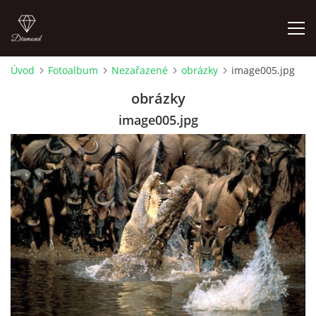
Úvod
Fotoalbum
Nezařazené
obrázky
image005.jpg
FOTOALBUM
obrázky
image005.jpg
Pepouch
+420605716650
pepouch@seznam.cz