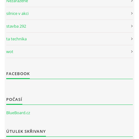
Nezařazené
silnice v akci
stavba 292
ta technika
wot
FACEBOOK
POČASÍ
BlueBoard.cz
ÚTULEK SKŘIVANY