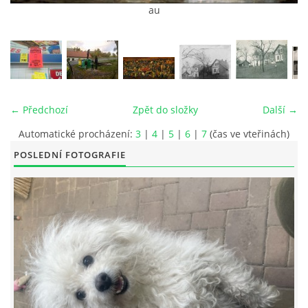
au
© 2026 eStránky.cz
|
RSS
|
Tisk
|
Aktualizováno: 26. 6. 2026
|
Nahoru ↑
← Předchozí
Zpět do složky
Další →
Automatické procházení:
3
|
4
|
5
|
6
|
7
(čas ve vteřinách)
POSLEDNÍ FOTOGRAFIE