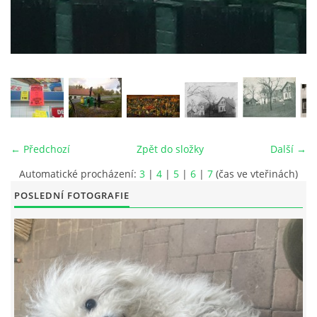
© 2026 eStránky.cz
|
RSS
|
Tisk
|
Aktualizováno: 26. 6. 2026
|
Nahoru ↑
← Předchozí
Zpět do složky
Další →
Automatické procházení:
3
|
4
|
5
|
6
|
7
(čas ve vteřinách)
POSLEDNÍ FOTOGRAFIE