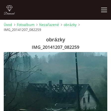
Úvod
Fotoalbum
Nezařazené
obrázky
IMG_20141207_082259
FOTOALBUM
obrázky
IMG_20141207_082259
Pepouch
+420605716650
pepouch@seznam.cz