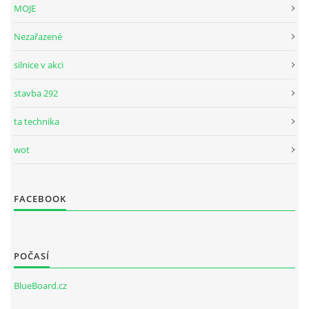
MOJE
Nezařazené
silnice v akci
stavba 292
ta technika
wot
FACEBOOK
POČASÍ
BlueBoard.cz