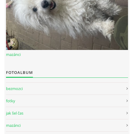
mazánci
FOTOALBUM
bezmozci
fotky
jak šel čas
mazánci