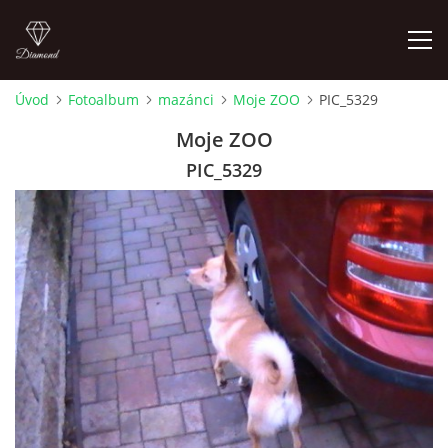
Úvod
Fotoalbum
mazánci
Moje ZOO
PIC_5329
FOTOALBUM
Moje ZOO
PIC_5329
Pepouch
+420605716650
pepouch@seznam.cz