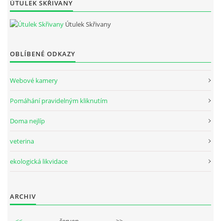
ÚTULEK SKŘIVANY
Útulek Skřivany
OBLÍBENÉ ODKAZY
Webové kamery
Pomáhání pravidelným kliknutím
Doma nejlíp
veterina
ekologická likvidace
ARCHIV
<<
červen
>>