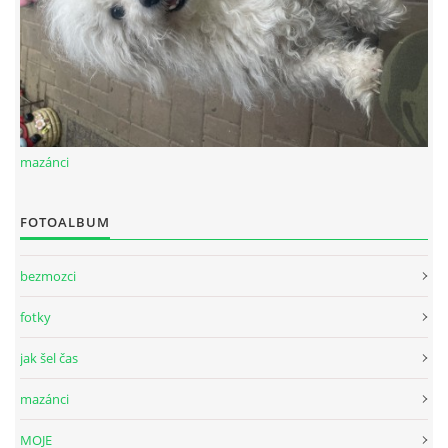
mazánci
FOTOALBUM
bezmozci
fotky
jak šel čas
mazánci
MOJE