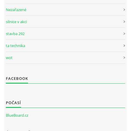
Nezařazené
silnice v akci
stavba 292
ta technika
wot
FACEBOOK
POČASÍ
BlueBoard.cz