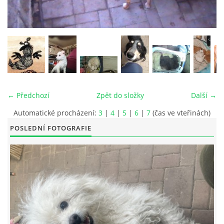
© 2026 eStránky.cz
|
RSS
|
Tisk
|
Aktualizováno: 26. 6. 2026
|
Nahoru ↑
← Předchozí
Zpět do složky
Další →
Automatické procházení:
3
|
4
|
5
|
6
|
7
(čas ve vteřinách)
POSLEDNÍ FOTOGRAFIE