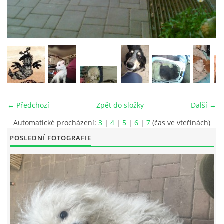
© 2026 eStránky.cz
|
RSS
|
Tisk
|
Aktualizováno: 26. 6. 2026
|
Nahoru ↑
← Předchozí
Zpět do složky
Další →
Automatické procházení:
3
|
4
|
5
|
6
|
7
(čas ve vteřinách)
POSLEDNÍ FOTOGRAFIE