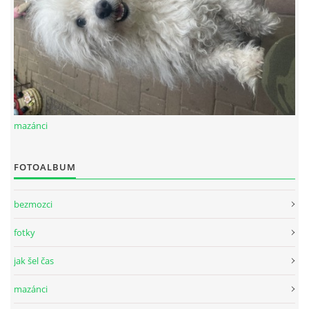
mazánci
FOTOALBUM
bezmozci
fotky
jak šel čas
mazánci