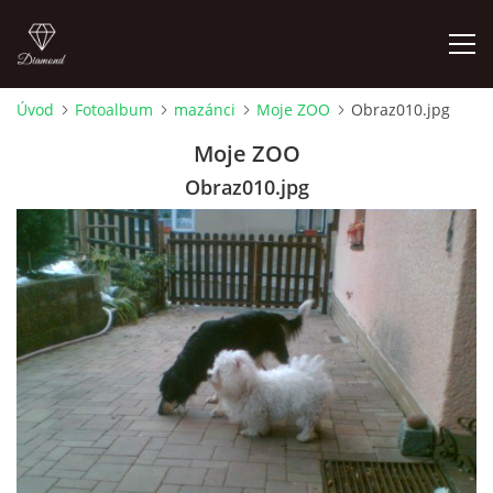
Úvod
Fotoalbum
mazánci
Moje ZOO
Obraz010.jpg
FOTOALBUM
Moje ZOO
Obraz010.jpg
Pepouch
+420605716650
pepouch@seznam.cz