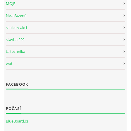
MOJE
Nezařazené
silnice v akci
stavba 292
ta technika
wot
FACEBOOK
POČASÍ
BlueBoard.cz