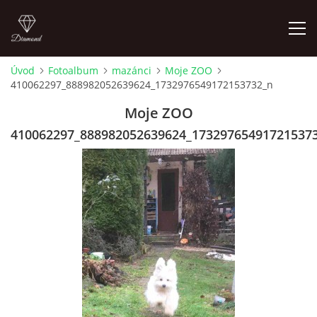
Úvod
Fotoalbum
mazánci
Moje ZOO
410062297_888982052639624_1732976549172153732_n
FOTOALBUM
Moje ZOO
410062297_888982052639624_17329765491721537
Pepouch
+420605716650
pepouch@seznam.cz