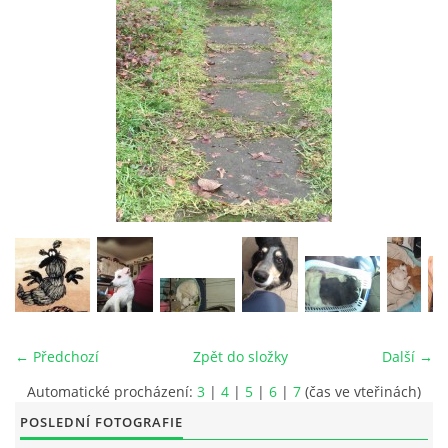
© 2026 eStránky.cz
|
RSS
|
Tisk
|
Aktualizováno: 26. 6. 2026
|
Nahoru ↑
← Předchozí
Zpět do složky
Další →
Automatické procházení:
3
|
4
|
5
|
6
|
7
(čas ve vteřinách)
POSLEDNÍ FOTOGRAFIE