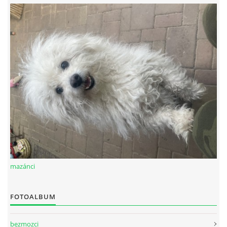
mazánci
FOTOALBUM
bezmozci