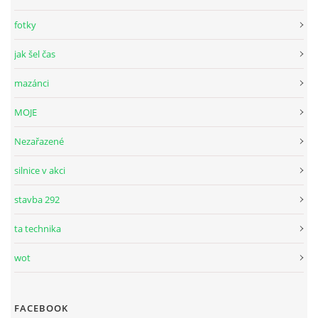
fotky
jak šel čas
mazánci
MOJE
Nezařazené
silnice v akci
stavba 292
ta technika
wot
FACEBOOK