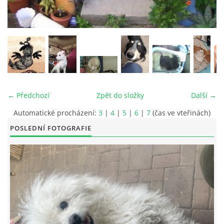
© 2026 eStránky.cz
|
RSS
|
Tisk
|
Aktualizováno: 26. 6. 2026
|
Nahoru ↑
← Předchozí
Zpět do složky
Další →
Automatické procházení:
3
|
4
|
5
|
6
|
7
(čas ve vteřinách)
POSLEDNÍ FOTOGRAFIE