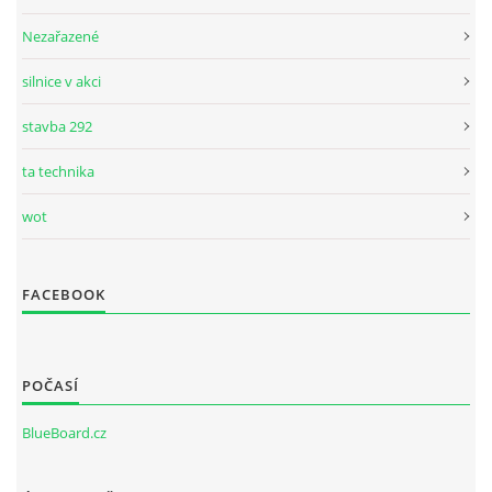
Nezařazené
silnice v akci
stavba 292
ta technika
wot
FACEBOOK
POČASÍ
BlueBoard.cz