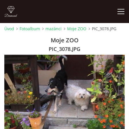
Úvod
Fotoalbum
mazánci
Moje ZOO
PIC_3078.JPG
FOTOALBUM
Moje ZOO
PIC_3078.JPG
Pepouch
+420605716650
pepouch@seznam.cz