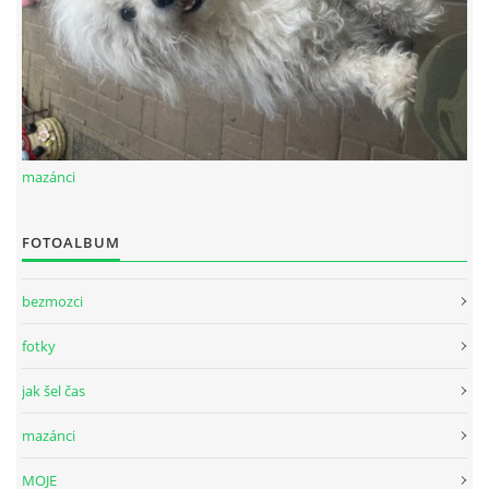
mazánci
FOTOALBUM
bezmozci
fotky
jak šel čas
mazánci
MOJE