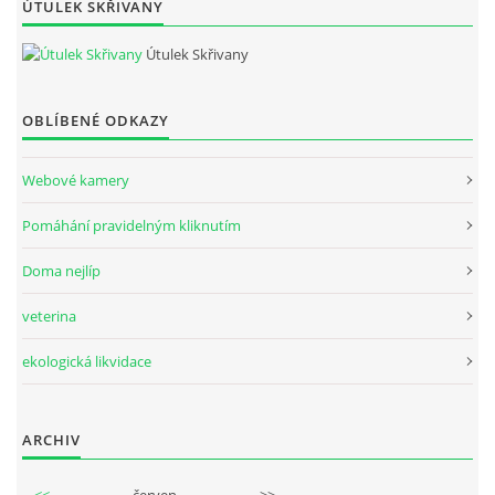
ÚTULEK SKŘIVANY
Útulek Skřivany
OBLÍBENÉ ODKAZY
Webové kamery
Pomáhání pravidelným kliknutím
Doma nejlíp
veterina
ekologická likvidace
ARCHIV
<<
červen
>>