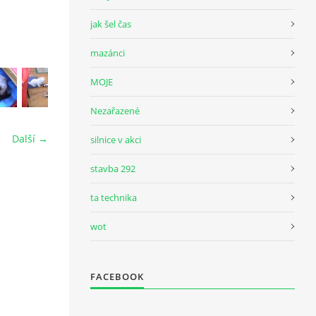
jak šel čas
mazánci
MOJE
Nezařazené
Další →
silnice v akci
stavba 292
ta technika
wot
FACEBOOK