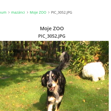
lbum
mazánci
Moje ZOO
PIC_3052.JPG
Moje ZOO
PIC_3052.JPG