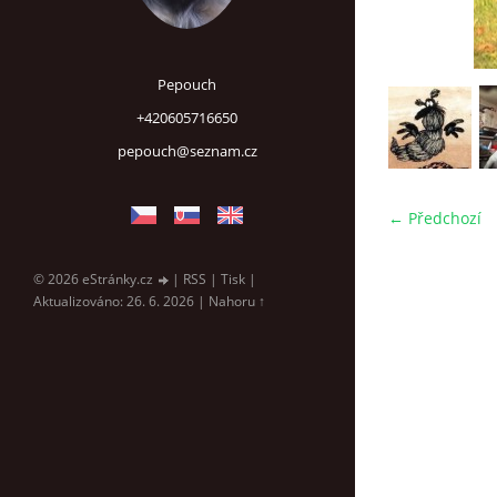
Pepouch
+420605716650
pepouch@seznam.cz
← Předchozí
© 2026 eStránky.cz
|
RSS
|
Tisk
|
Aktualizováno: 26. 6. 2026
|
Nahoru ↑