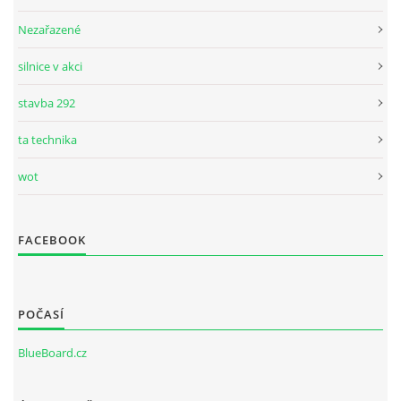
Nezařazené
silnice v akci
stavba 292
ta technika
wot
FACEBOOK
POČASÍ
BlueBoard.cz