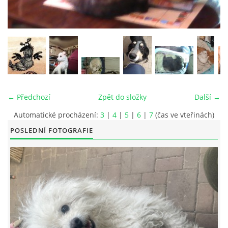
© 2026 eStránky.cz
|
RSS
|
Tisk
|
Aktualizováno: 26. 6. 2026
|
Nahoru ↑
← Předchozí
Zpět do složky
Další →
Automatické procházení:
3
|
4
|
5
|
6
|
7
(čas ve vteřinách)
POSLEDNÍ FOTOGRAFIE