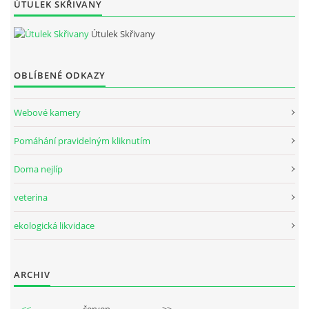
ÚTULEK SKŘIVANY
Útulek Skřivany
OBLÍBENÉ ODKAZY
Webové kamery
Pomáhání pravidelným kliknutím
Doma nejlíp
veterina
ekologická likvidace
ARCHIV
<<
červen
>>