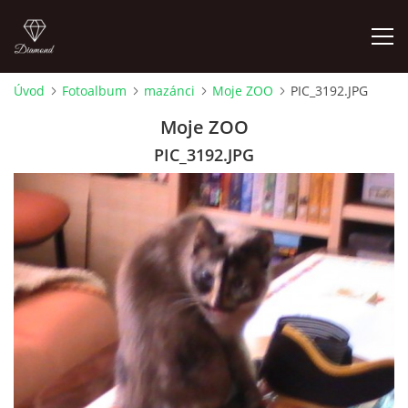
Úvod
Fotoalbum
mazánci
Moje ZOO
PIC_3192.JPG
FOTOALBUM
Moje ZOO
PIC_3192.JPG
Pepouch
+420605716650
pepouch@seznam.cz