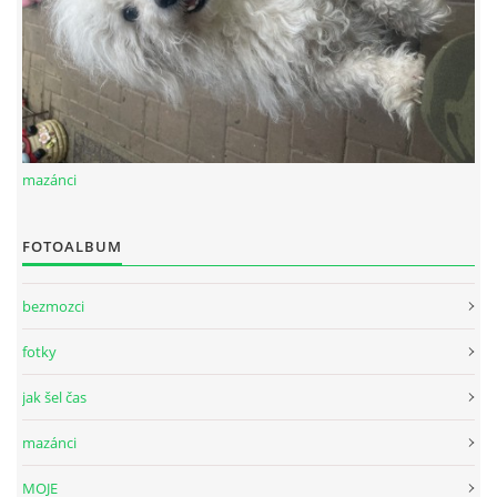
mazánci
FOTOALBUM
bezmozci
fotky
jak šel čas
mazánci
MOJE