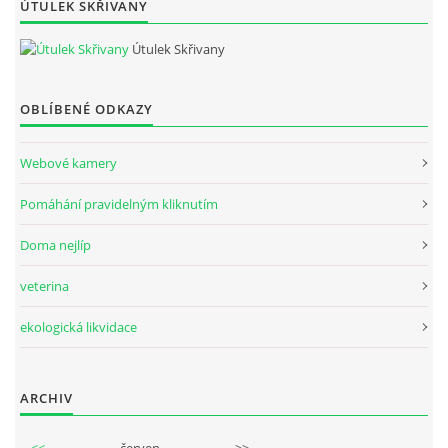
ÚTULEK SKŘIVANY
Útulek Skřivany
OBLÍBENÉ ODKAZY
Webové kamery
Pomáhání pravidelným kliknutím
Doma nejlíp
veterina
ekologická likvidace
ARCHIV
<<
červen
>>