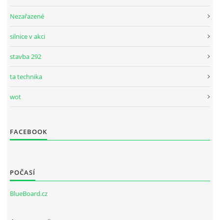
Nezařazené
silnice v akci
stavba 292
ta technika
wot
FACEBOOK
POČASÍ
BlueBoard.cz