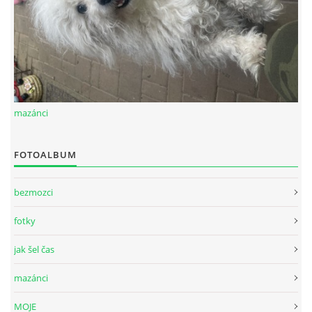
mazánci
FOTOALBUM
bezmozci
fotky
jak šel čas
mazánci
MOJE