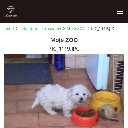
Úvod
Fotoalbum
mazánci
Moje ZOO
PIC_1119.JPG
FOTOALBUM
Moje ZOO
PIC_1119.JPG
Pepouch
+420605716650
pepouch@seznam.cz