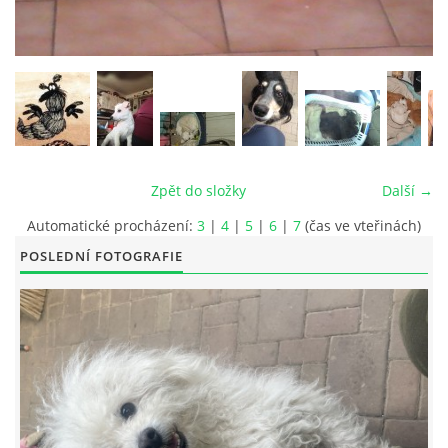
© 2026 eStránky.cz
|
RSS
|
Tisk
|
Aktualizováno: 26. 6. 2026
|
Nahoru ↑
Zpět do složky
Další →
Automatické procházení:
3
|
4
|
5
|
6
|
7
(čas ve vteřinách)
POSLEDNÍ FOTOGRAFIE