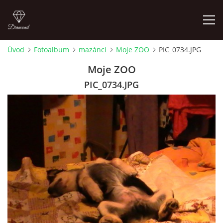
Úvod
Fotoalbum
mazánci
Moje ZOO
PIC_0734.JPG
FOTOALBUM
Moje ZOO
PIC_0734.JPG
Pepouch
+420605716650
pepouch@seznam.cz