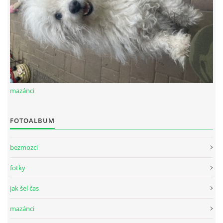
mazánci
FOTOALBUM
bezmozci
fotky
jak šel čas
mazánci