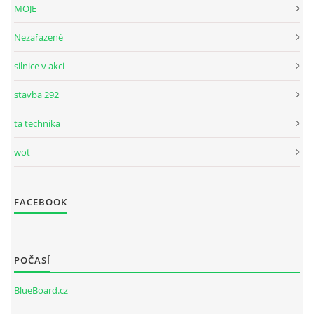
MOJE
Nezařazené
silnice v akci
stavba 292
ta technika
wot
FACEBOOK
POČASÍ
BlueBoard.cz