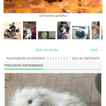
přirozená poloha
© 2026 eStránky.cz
|
RSS
|
Tisk
|
Aktualizováno: 26. 6. 2026
|
Nahoru ↑
Zpět do složky
Další →
Automatické procházení:
3
|
4
|
5
|
6
|
7
(čas ve vteřinách)
POSLEDNÍ FOTOGRAFIE