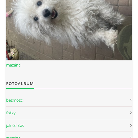
mazánci
FOTOALBUM
bezmozci
fotky
jak šel čas