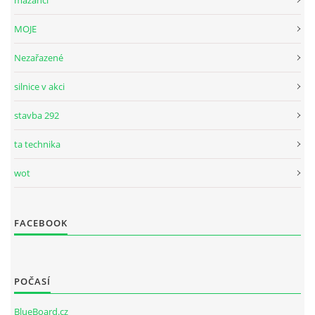
mazánci
MOJE
Nezařazené
silnice v akci
stavba 292
ta technika
wot
FACEBOOK
POČASÍ
BlueBoard.cz