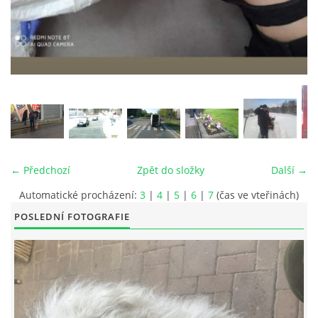
© 2026 eStránky.cz
|
RSS
|
Tisk
|
Aktualizováno: 26. 6. 2026
|
Nahoru ↑
← Předchozí
Zpět do složky
Další →
Automatické procházení:
3
|
4
|
5
|
6
|
7
(čas ve vteřinách)
POSLEDNÍ FOTOGRAFIE