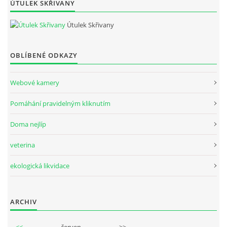
ÚTULEK SKŘIVANY
Útulek Skřivany
OBLÍBENÉ ODKAZY
Webové kamery
Pomáhání pravidelným kliknutím
Doma nejlíp
veterina
ekologická likvidace
ARCHIV
<<
červen
>>