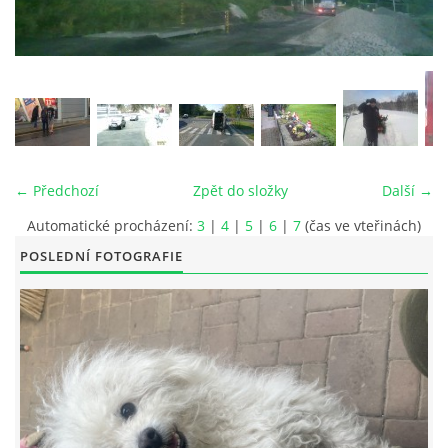
© 2026 eStránky.cz
|
RSS
|
Tisk
|
Aktualizováno: 26. 6. 2026
|
Nahoru ↑
← Předchozí
Zpět do složky
Další →
Automatické procházení:
3
|
4
|
5
|
6
|
7
(čas ve vteřinách)
POSLEDNÍ FOTOGRAFIE