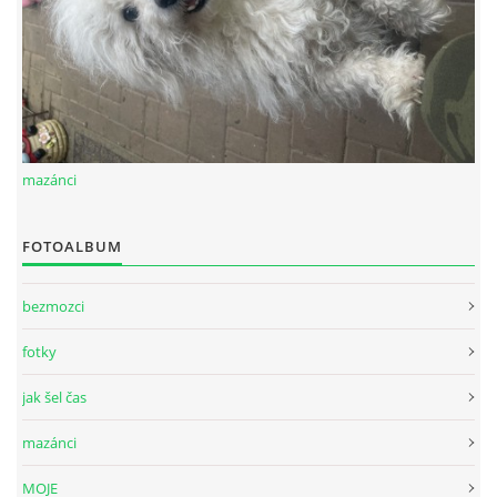
mazánci
FOTOALBUM
bezmozci
fotky
jak šel čas
mazánci
MOJE