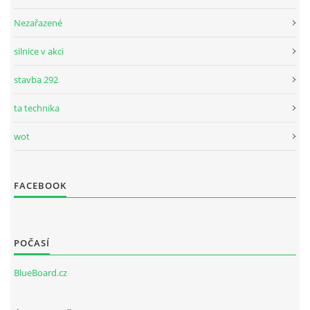
Nezařazené
silnice v akci
stavba 292
ta technika
wot
FACEBOOK
POČASÍ
BlueBoard.cz