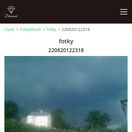
Úvod
Fotoalbum
fotky
220820122318
FOTOALBUM
fotky
220820122318
Pepouch
+420605716650
pepouch@seznam.cz