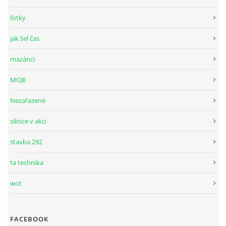
fotky
jak šel čas
mazánci
MOJE
Nezařazené
silnice v akci
stavba 292
ta technika
wot
FACEBOOK