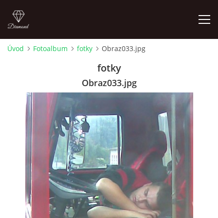
Úvod
Fotoalbum
fotky
Obraz033.jpg
FOTOALBUM
fotky
Obraz033.jpg
Pepouch
+420605716650
pepouch@seznam.cz