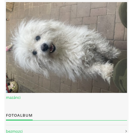
mazánci
FOTOALBUM
bezmozci