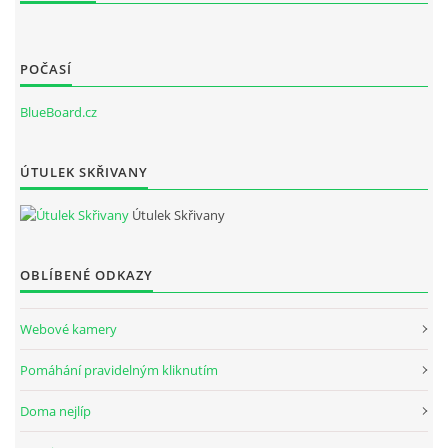
POČASÍ
BlueBoard.cz
ÚTULEK SKŘIVANY
Útulek Skřivany
OBLÍBENÉ ODKAZY
Webové kamery
Pomáhání pravidelným kliknutím
Doma nejlíp