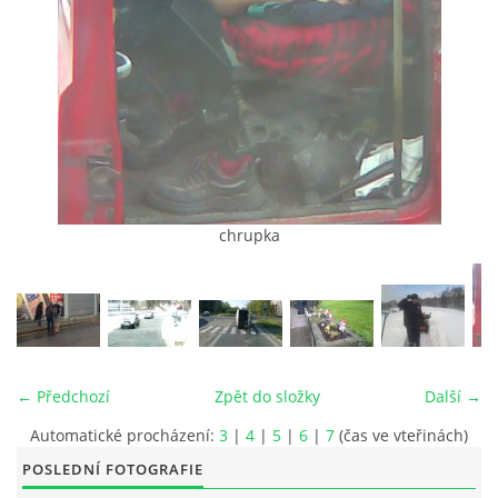
© 2026 eStránky.cz
|
RSS
|
Tisk
|
Aktualizováno: 26. 6. 2026
|
Nahoru ↑
chrupka
← Předchozí
Zpět do složky
Další →
Automatické procházení:
3
|
4
|
5
|
6
|
7
(čas ve vteřinách)
POSLEDNÍ FOTOGRAFIE