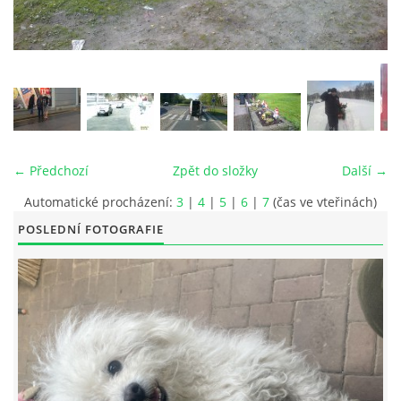
© 2026 eStránky.cz
|
RSS
|
Tisk
|
Aktualizováno: 26. 6. 2026
|
Nahoru ↑
← Předchozí
Zpět do složky
Další →
Automatické procházení:
3
|
4
|
5
|
6
|
7
(čas ve vteřinách)
POSLEDNÍ FOTOGRAFIE