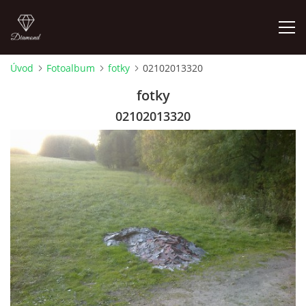
Úvod
Fotoalbum
fotky
02102013320
FOTOALBUM
fotky
02102013320
Pepouch
+420605716650
pepouch@seznam.cz