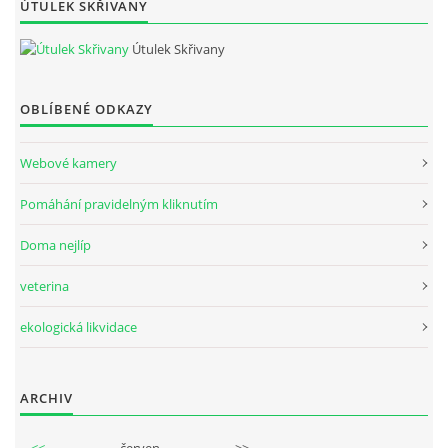
ÚTULEK SKŘIVANY
Útulek Skřivany
OBLÍBENÉ ODKAZY
Webové kamery
Pomáhání pravidelným kliknutím
Doma nejlíp
veterina
ekologická likvidace
ARCHIV
<<
červen
>>