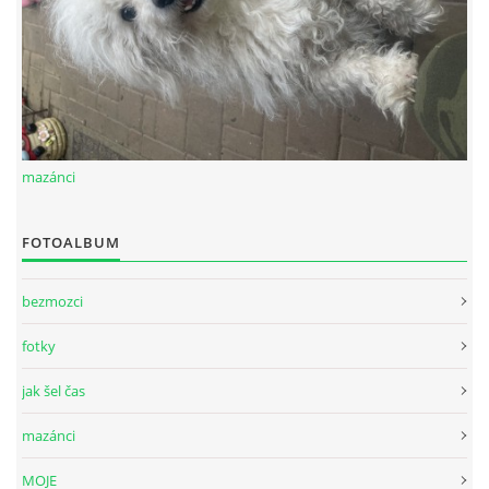
mazánci
FOTOALBUM
bezmozci
fotky
jak šel čas
mazánci
MOJE