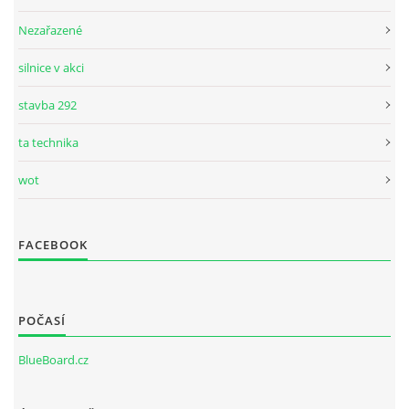
Nezařazené
silnice v akci
stavba 292
ta technika
wot
FACEBOOK
POČASÍ
BlueBoard.cz