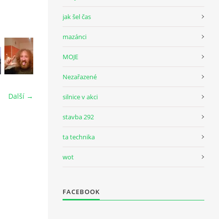
jak šel čas
mazánci
MOJE
Nezařazené
Další →
silnice v akci
stavba 292
ta technika
wot
FACEBOOK