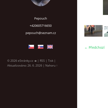
Pepouch
+420605716650
pepouch@seznam.cz
← Předchozí
© 2026 eStránky.cz
|
RSS
|
Tisk
|
Aktualizováno: 26. 6. 2026
|
Nahoru ↑