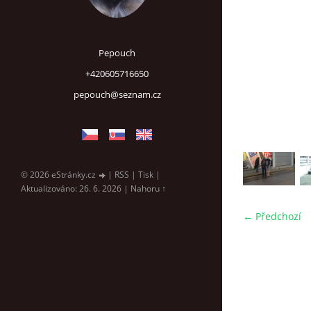
Pepouch
+420605716650
pepouch@seznam.cz
© 2026 eStránky.cz
|
RSS
|
Tisk
|
Aktualizováno: 26. 6. 2026
|
Nahoru ↑
← Předchozí