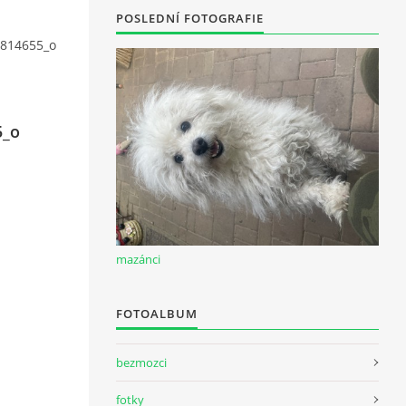
POSLEDNÍ FOTOGRAFIE
814655_o
5_o
mazánci
FOTOALBUM
bezmozci
fotky