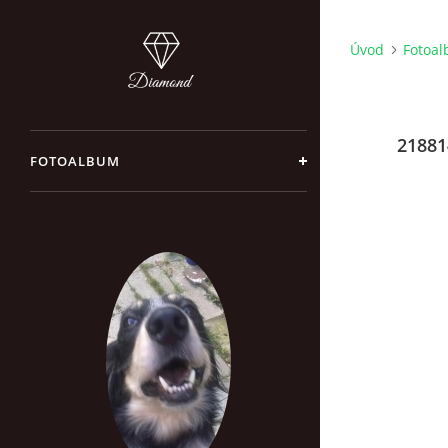
Úvod
Fotoa
21881
FOTOALBUM