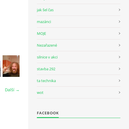
jak šel čas
mazánci
MOJE
Nezařazené
silnice v akci
stavba 292
ta technika
Další →
wot
FACEBOOK