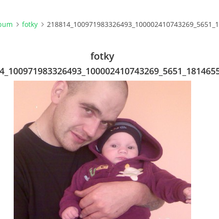
lbum
fotky
218814_100971983326493_100002410743269_5651_1
fotky
4_100971983326493_100002410743269_5651_181465