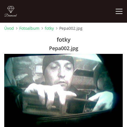
Úvod
Fotoalbum
fotky
Pepa002.jpg
FOTOALBUM
fotky
Pepa002.jpg
Pepouch
+420605716650
pepouch@seznam.cz