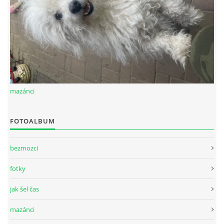
mazánci
FOTOALBUM
bezmozci
fotky
jak šel čas
mazánci