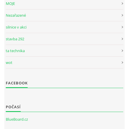
MOJE
Nezařazené
silnice v akci
stavba 292
ta technika
wot
FACEBOOK
POČASÍ
BlueBoard.cz