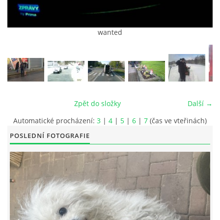
wanted
© 2026 eStránky.cz
|
RSS
|
Tisk
|
Aktualizováno: 26. 6. 2026
|
Nahoru ↑
Zpět do složky
Další →
Automatické procházení:
3
|
4
|
5
|
6
|
7
(čas ve vteřinách)
POSLEDNÍ FOTOGRAFIE