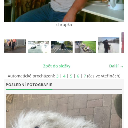
chrupka
© 2026 eStránky.cz
|
RSS
|
Tisk
|
Aktualizováno: 26. 6. 2026
|
Nahoru ↑
Zpět do složky
Další →
Automatické procházení:
3
|
4
|
5
|
6
|
7
(čas ve vteřinách)
POSLEDNÍ FOTOGRAFIE