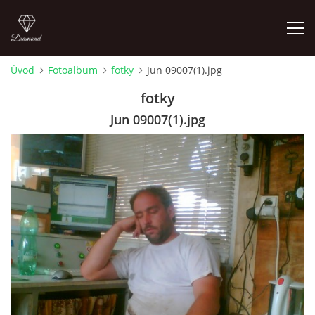
Úvod
Fotoalbum
fotky
Jun 09007(1).jpg
FOTOALBUM
fotky
Jun 09007(1).jpg
Pepouch
+420605716650
pepouch@seznam.cz