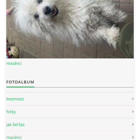
mazánci
FOTOALBUM
bezmozci
fotky
jak šel čas
mazánci