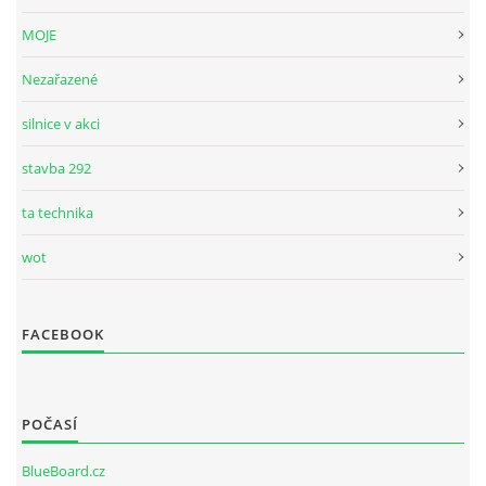
MOJE
Nezařazené
silnice v akci
stavba 292
ta technika
wot
FACEBOOK
POČASÍ
BlueBoard.cz