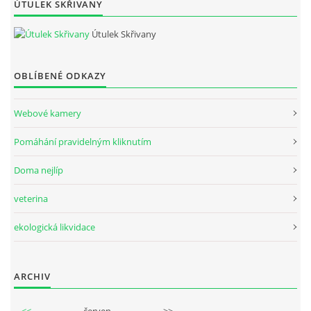
ÚTULEK SKŘIVANY
Útulek Skřivany
OBLÍBENÉ ODKAZY
Webové kamery
Pomáhání pravidelným kliknutím
Doma nejlíp
veterina
ekologická likvidace
ARCHIV
<<
červen
>>