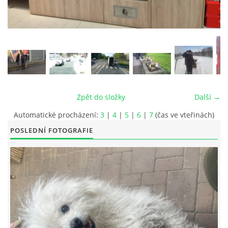
© 2026 eStránky.cz
|
RSS
|
Tisk
|
Aktualizováno: 26. 6. 2026
|
Nahoru ↑
Zpět do složky
Další →
Automatické procházení:
3
|
4
|
5
|
6
|
7
(čas ve vteřinách)
POSLEDNÍ FOTOGRAFIE