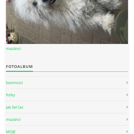
mazánci
FOTOALBUM
bezmozci
fotky
jak šel čas
mazánci
MOJE