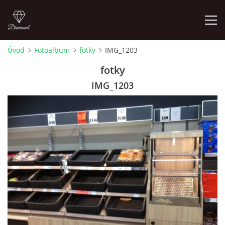
Úvod
Fotoalbum
fotky
IMG_1203
FOTOALBUM
fotky
IMG_1203
Pepouch
+420605716650
pepouch@seznam.cz