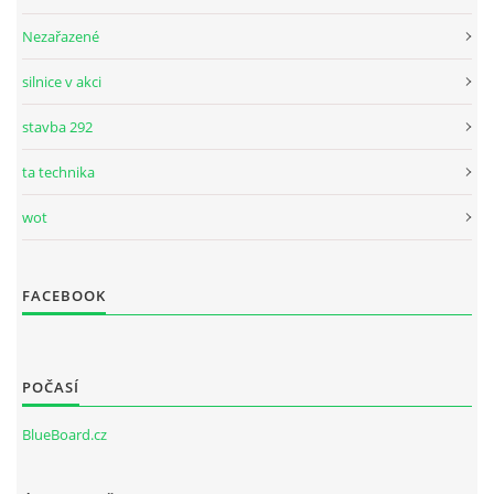
Nezařazené
silnice v akci
stavba 292
ta technika
wot
FACEBOOK
POČASÍ
BlueBoard.cz