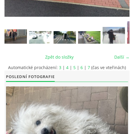
© 2026 eStránky.cz
|
RSS
|
Tisk
|
Aktualizováno: 26. 6. 2026
|
Nahoru ↑
Zpět do složky
Další →
Automatické procházení:
3
|
4
|
5
|
6
|
7
(čas ve vteřinách)
POSLEDNÍ FOTOGRAFIE