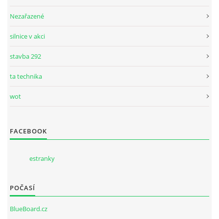
Nezařazené
silnice v akci
stavba 292
ta technika
wot
FACEBOOK
estranky
POČASÍ
BlueBoard.cz