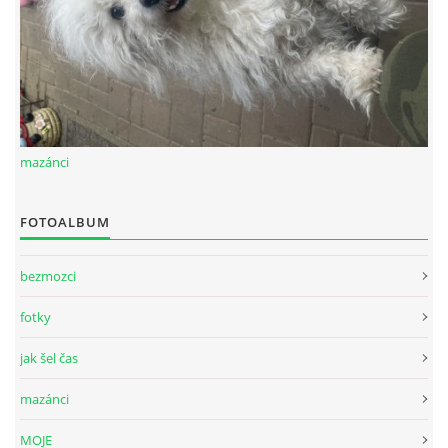
mazánci
FOTOALBUM
bezmozci
fotky
jak šel čas
mazánci
MOJE