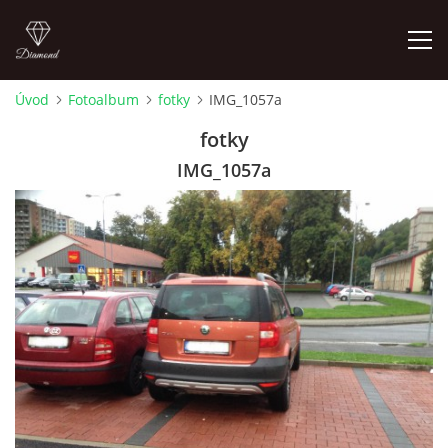
Úvod
Fotoalbum
fotky
IMG_1057a
FOTOALBUM
fotky
IMG_1057a
Pepouch
+420605716650
pepouch@seznam.cz