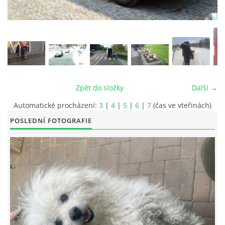
© 2026 eStránky.cz
|
RSS
|
Tisk
|
Aktualizováno: 26. 6. 2026
|
Nahoru ↑
Zpět do složky
Další →
Automatické procházení:
3
|
4
|
5
|
6
|
7
(čas ve vteřinách)
POSLEDNÍ FOTOGRAFIE