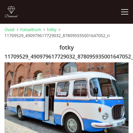
Úvod
Fotoalbum
fotky
11709529_490979617729032_878095935001647052_n
FOTOALBUM
fotky
11709529_490979617729032_878095935001647052
Pepouch
+420605716650
pepouch@seznam.cz