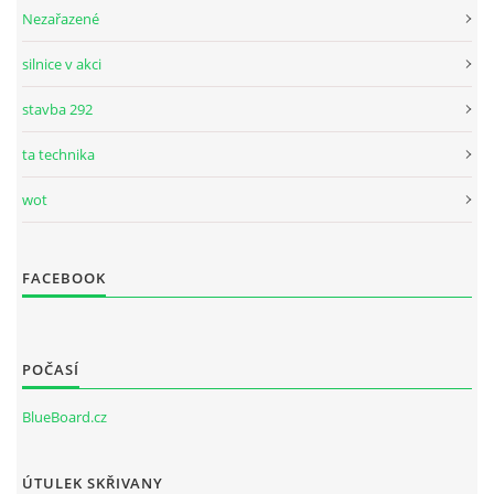
Nezařazené
silnice v akci
stavba 292
ta technika
wot
FACEBOOK
POČASÍ
BlueBoard.cz
ÚTULEK SKŘIVANY