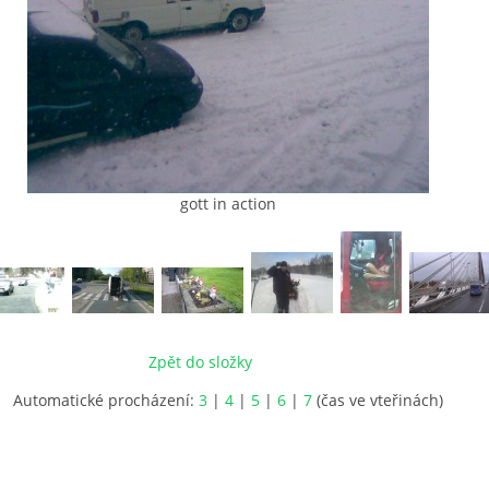
gott in action
Zpět do složky
Automatické procházení:
3
|
4
|
5
|
6
|
7
(čas ve vteřinách)