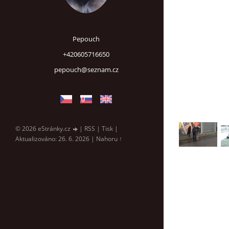
Pepouch
+420605716650
pepouch@seznam.cz
© 2026 eStránky.cz
|
RSS
|
Tisk
|
Aktualizováno: 26. 6. 2026
|
Nahoru ↑