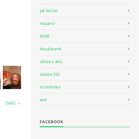
jak šel čas
mazánci
MOJE
Nezařazené
silnice v akci
stavba 292
ta technika
wot
Další →
FACEBOOK