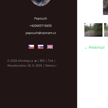
Pepouch
+420605716650
pepouch@seznam.cz
← Předchozí
© 2026 eStránky.cz
|
RSS
|
Tisk
|
Aktualizováno: 26. 6. 2026
|
Nahoru ↑