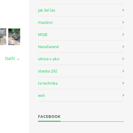
jak šel čas
mazánci
MOJE
Nezařazené
Další →
silnice v akci
stavba 292
ta technika
wot
FACEBOOK