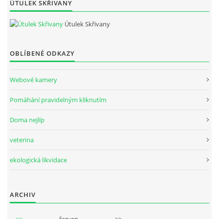
ÚTULEK SKŘIVANY
Útulek Skřivany
OBLÍBENÉ ODKAZY
Webové kamery
Pomáhání pravidelným kliknutím
Doma nejlíp
veterina
ekologická likvidace
ARCHIV
<<
červen
>>