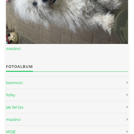
mazánci
FOTOALBUM
bezmozci
fotky
jak šel čas
mazánci
MOJE