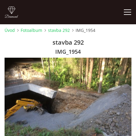
Úvod
Fotoalbum
stavba 292
IMG_1954
FOTOALBUM
stavba 292
IMG_1954
Pepouch
+420605716650
pepouch@seznam.cz