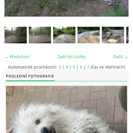
© 2026 eStránky.cz
|
RSS
|
Tisk
|
Aktualizováno: 26. 6. 2026
|
Nahoru ↑
← Předchozí
Zpět do složky
Další →
Automatické procházení:
3
|
4
|
5
|
6
|
7
(čas ve vteřinách)
POSLEDNÍ FOTOGRAFIE