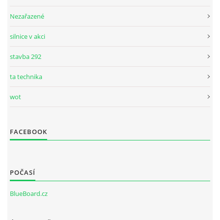
Nezařazené
silnice v akci
stavba 292
ta technika
wot
FACEBOOK
POČASÍ
BlueBoard.cz