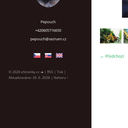
Pepouch
+420605716650
pepouch@seznam.cz
← Předchozí
© 2026 eStránky.cz
|
RSS
|
Tisk
|
Aktualizováno: 26. 6. 2026
|
Nahoru ↑