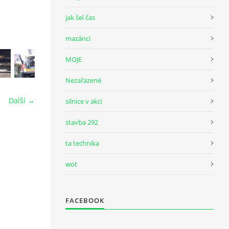
jak šel čas
mazánci
MOJE
Nezařazené
Další →
silnice v akci
stavba 292
ta technika
wot
FACEBOOK