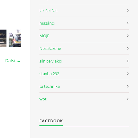
jak šel čas
mazánci
MOJE
Nezařazené
Další →
silnice v akci
stavba 292
ta technika
wot
FACEBOOK