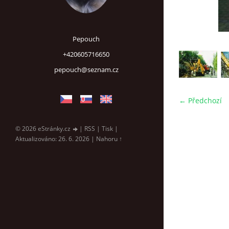
Pepouch
+420605716650
pepouch@seznam.cz
← Předchozí
© 2026 eStránky.cz
|
RSS
|
Tisk
|
Aktualizováno: 26. 6. 2026
|
Nahoru ↑