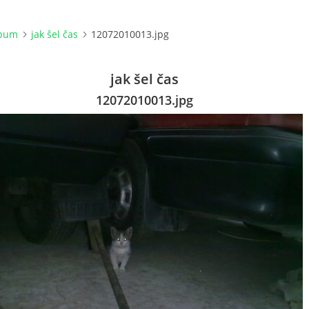
lbum
jak šel čas
12072010013.jpg
jak šel čas
12072010013.jpg