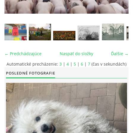
← Predchádzajúce
Naspäť do složky
Ďalšie →
Automatické precházenie:
3
|
4
|
5
|
6
|
7
(čas v sekundách)
POSLEDNÉ FOTOGRAFIE