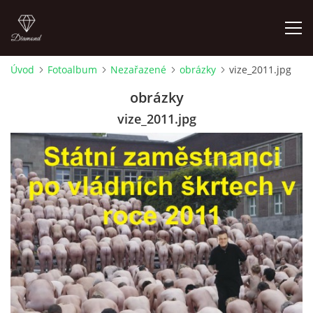
Úvod
Fotoalbum
Nezařazené
obrázky
vize_2011.jpg
FOTOALBUM
obrázky
vize_2011.jpg
Pepouch
724344838
pepouch@seznam.cz
© 2026 eStránky.cz
|
RSS
|
Tisk
|
Aktualizované 26. 6. 2026
|
Hore ↑