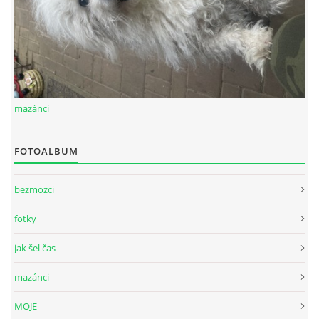
mazánci
FOTOALBUM
bezmozci
fotky
jak šel čas
mazánci
MOJE