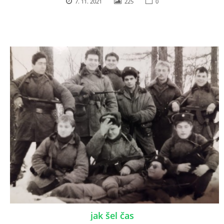
7. 11. 2021
225
0
jak šel čas