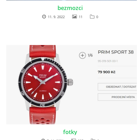
bezmozci
11. 9. 2022
11
0
fotky