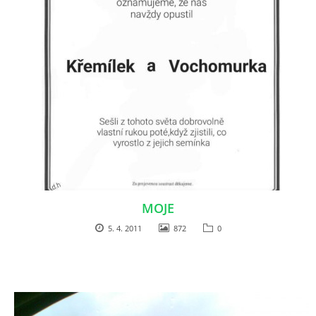
MOJE
5. 4. 2011
872
0