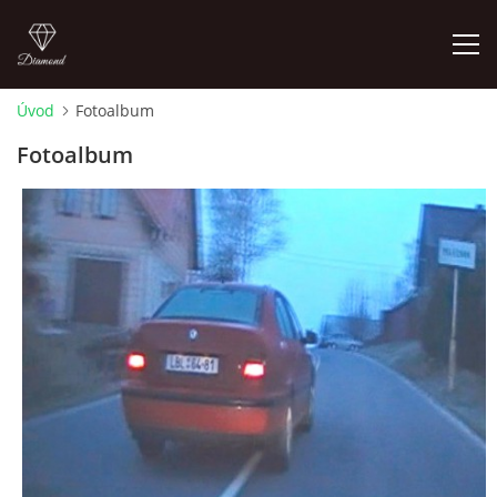
Úvod
Fotoalbum
FOTOALBUM
Fotoalbum
Pepouch
724344838
pepouch@seznam.cz
© 2026 eStránky.cz
|
RSS
|
Tisk
|
Aktualizované 26. 6. 2026
|
Hore ↑