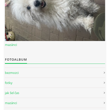
mazánci
FOTOALBUM
bezmozci
fotky
jak šel čas
mazánci