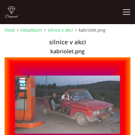
Úvod
Fotoalbum
silnice v akci
kabriolet.png
FOTOALBUM
silnice v akci
kabriolet.png
Pepouch
+420605716650
pepouch@seznam.cz