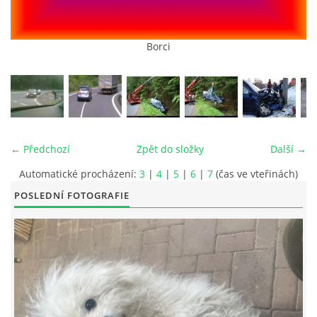
Borci
© 2026 eStránky.cz
|
RSS
|
Tisk
|
Aktualizováno: 26. 6. 2026
|
Nahoru ↑
← Předchozí
Zpět do složky
Další →
Automatické procházení:
3
|
4
|
5
|
6
|
7
(čas ve vteřinách)
POSLEDNÍ FOTOGRAFIE