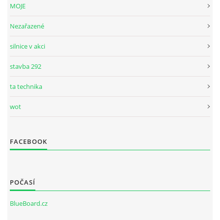
MOJE
Nezařazené
silnice v akci
stavba 292
ta technika
wot
FACEBOOK
POČASÍ
BlueBoard.cz