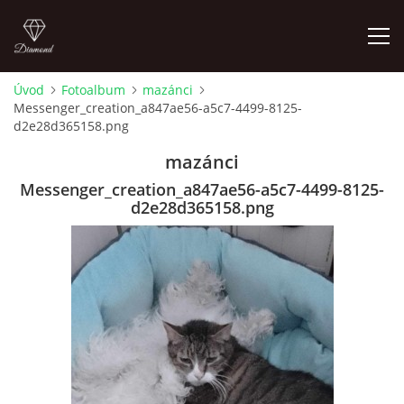
Úvod
Fotoalbum
mazánci
Messenger_creation_a847ae56-a5c7-4499-8125-
FOTOALBUM
d2e28d365158.png
mazánci
Messenger_creation_a847ae56-a5c7-4499-8125-
d2e28d365158.png
Pepouch
+420605716650
pepouch@seznam.cz