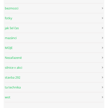
bezmozci
fotky
jak šel čas
mazánci
MOJE
Nezařazené
silnice v akci
stavba 292
ta technika
wot