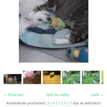
© 2026 eStránky.cz
|
RSS
|
Tisk
|
Aktualizováno: 26. 6. 2026
|
Nahoru ↑
← Předchozí
Zpět do složky
Další →
Automatické procházení:
3
|
4
|
5
|
6
|
7
(čas ve vteřinách)