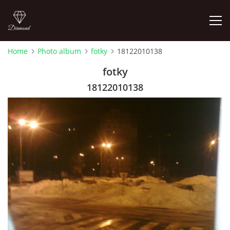
Home
Photo album
fotky
18122010138
PHOTO ALBUM
fotky
18122010138
Pepouch
724344838
pepouch@seznam.cz
© 2026 eStránky.cz
|
RSS
|
Print
|
Updated: 2026-06-26
|
Up ↑