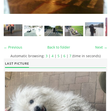
← Previous
Back to folder
Next →
Automatic browsing:
3
|
4
|
5
|
6
|
7
(time in seconds)
LAST PICTURE