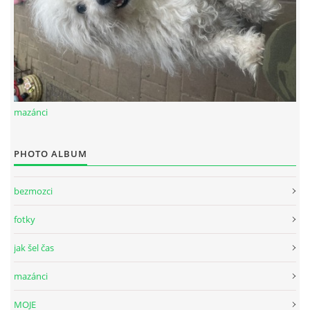
mazánci
PHOTO ALBUM
bezmozci
fotky
jak šel čas
mazánci
MOJE