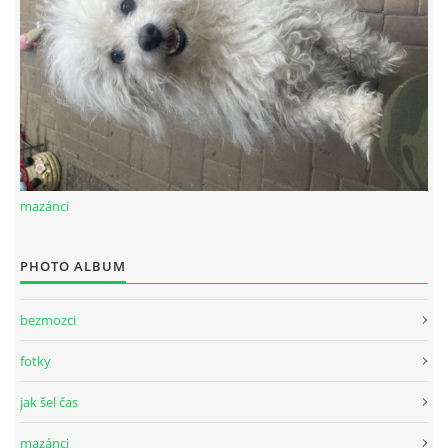
mazánci
PHOTO ALBUM
bezmozci
fotky
jak šel čas
mazánci