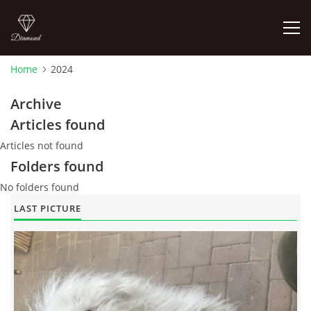
Home
2024
PHOTO ALBUM
Archive
Articles found
Articles not found
Pepouch
Folders found
724344838
No folders found
pepouch@seznam.cz
LAST PICTURE
© 2026 eStránky.cz
|
RSS
|
Print
|
Updated: 2026-06-26
|
Up ↑